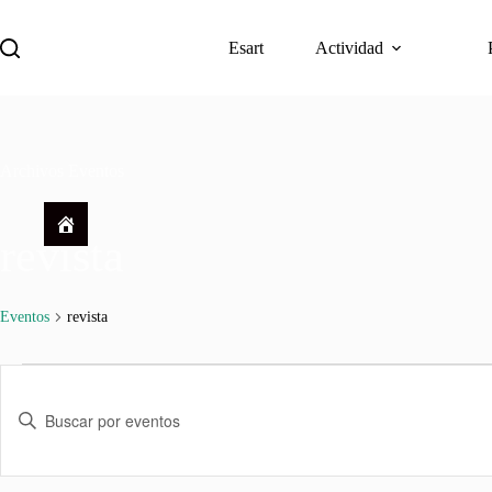
Saltar
al
Esart
Actividad
contenido
Descargar
Archivos
Eventos
revista
Eventos
revista
Eventos
N
a
I
v
n
e
t
g
r
a
o