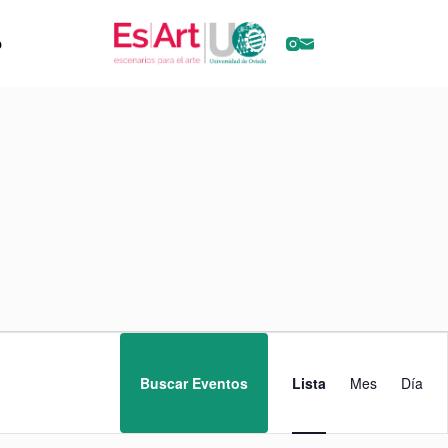
o
N
a
v
Buscar Eventos
Lista
Mes
Día
e
g
a