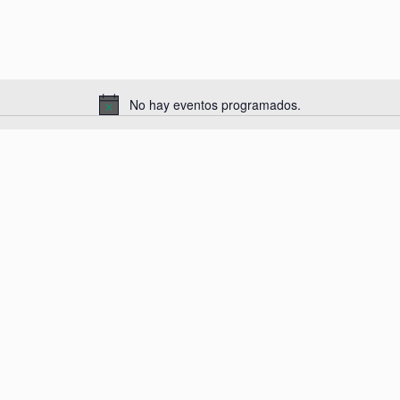
No hay eventos programados.
A
v
i
s
o