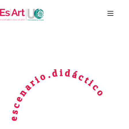
e s c e n a r i o . d i d á c t i c o