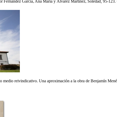
or Fernández García, Ana María y Álvarez Martínez, Soledad
,
95-123. 
como medio reivindicativo. Una aproximación a la obra de Benjamín Men