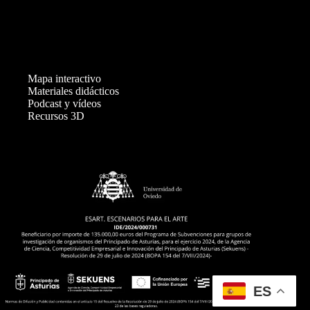
v
e
n
t
o
s
Mapa interactivo
Materiales didácticos
Podcast y vídeos
Recursos 3D
ES