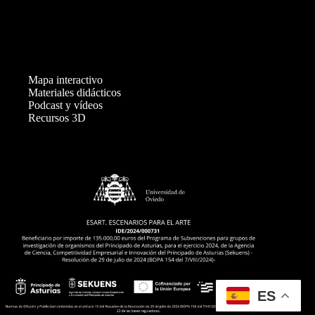
v
e
n
t
o
s
Mapa interactivo
Materiales didácticos
Podcast y vídeos
Recursos 3D
ES