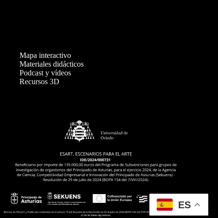
v
e
n
t
o
s
Mapa interactivo
Materiales didácticos
Podcast y vídeos
Recursos 3D
ES