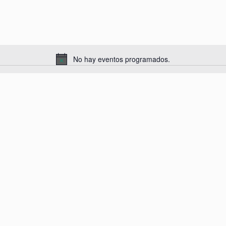
No hay eventos programados.
A
v
i
s
o