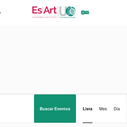
o
N
a
v
Buscar Eventos
Lista
Mes
Día
e
g
a