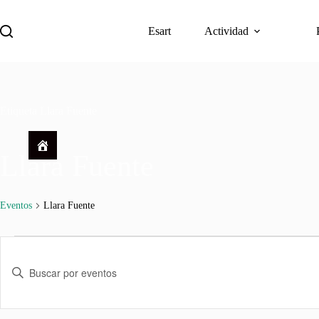
Saltar
al
Esart
Actividad
contenido
Descargar
Etiqueta
Llara Fuente
Llara Fuente
Eventos
Llara Fuente
Eventos
N
a
I
v
n
e
t
g
r
a
o