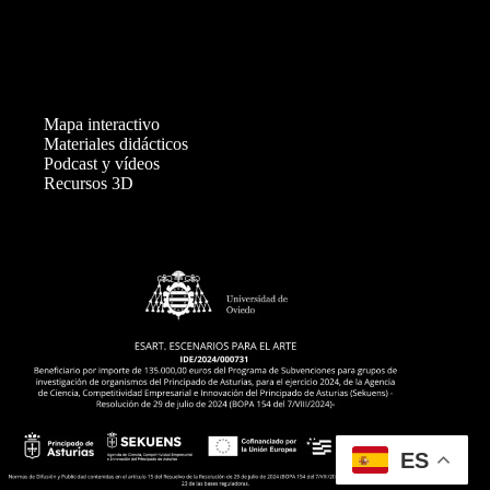
v
e
n
t
o
s
Mapa interactivo
Materiales didácticos
Podcast y vídeos
Recursos 3D
ES