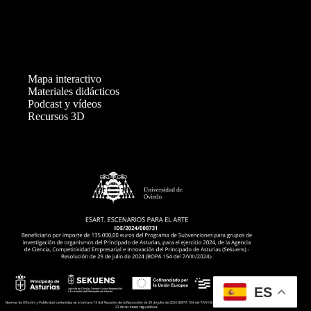
v
e
n
t
o
s
Mapa interactivo
Materiales didácticos
Podcast y vídeos
Recursos 3D
ES