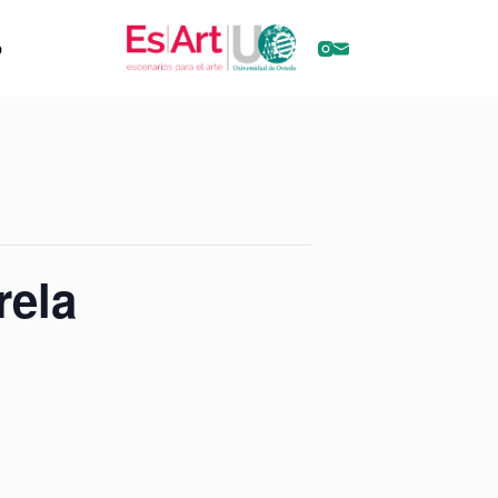
o
rela