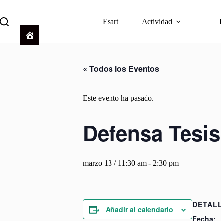
Saltar
al
Esart
Actividad
contenido
Descargar
« Todos los Eventos
Este evento ha pasado.
Defensa Tesis 
marzo 13 / 11:30 am
-
2:30 pm
DETAL
Añadir al calendario
Fecha: