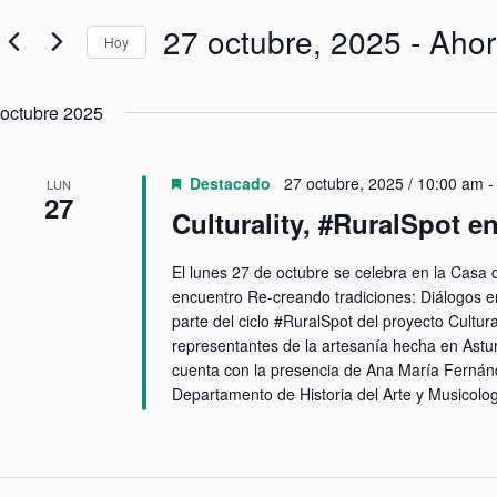
c
d
i
u
27 octubre, 2025
 - 
Ahor
ó
Hoy
c
n
e
S
d
l
e
e
a
octubre 2025
l
b
p
e
ú
a
c
s
l
c
a
q
Destacado
27 octubre, 2025 / 10:00 am
LUN
i
b
27
u
o
Culturality, #RuralSpot e
r
e
n
a
d
a
c
a
l
El lunes 27 de octubre se celebra en la Cas
l
a
y
a
encuentro Re-creando tradiciones: Diálogos en
f
v
v
e
parte del ciclo #RuralSpot del proyecto Cultura
i
e
c
s
representantes de la artesanía hecha en Astur
.
h
t
B
cuenta con la presencia de Ana María Fernánde
a
a
u
.
Departamento de Historia del Arte y Musicolog
s
s
d
c
e
a
E
E
v
v