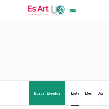
o
N
a
v
Buscar Eventos
Lista
Mes
Día
e
g
a